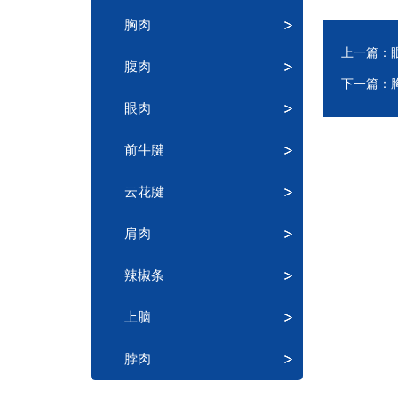
胸肉
上一篇：
腹肉
下一篇：
眼肉
前牛腱
云花腱
肩肉
辣椒条
上脑
脖肉