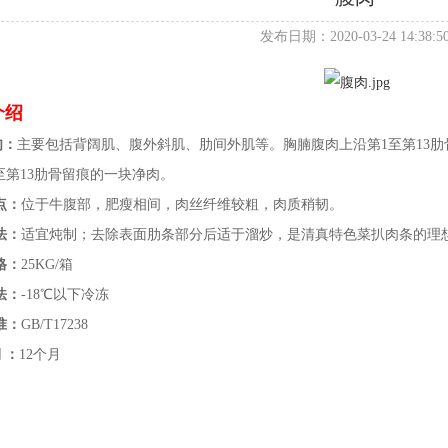
发布日期：2020-03-24 14:38:5
介绍
肉：
主要包括背阔肌、腹外斜肌、肋间外肌等。胸腩腹肉上沿第1至第1
第13肋骨留痕的一块净肉。
点：
位于牛腹部，肥瘦相间，肉丝纤维较粗，肉质稍韧。
法：
适宜炖制；去除表面肋条部分后适于溜炒，是清真特色菜扒肉条的理
格：
25KG/箱
法：
-18℃以下冷冻
准：
GB/T17238
 ：
12个月