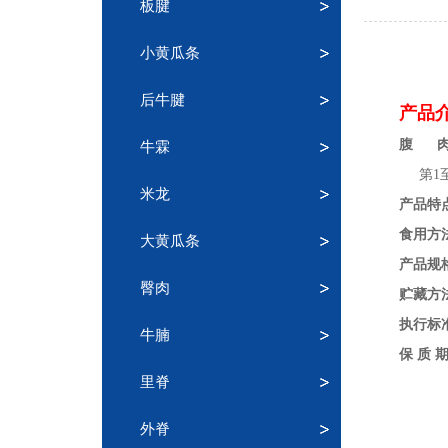
板腱
小黄瓜条
后牛腱
产品
腹 
牛霖
第1至
米龙
产品特
食用方
大黄瓜条
产品规
臀肉
贮藏方
执行标
牛腩
保 质 期
里脊
外脊