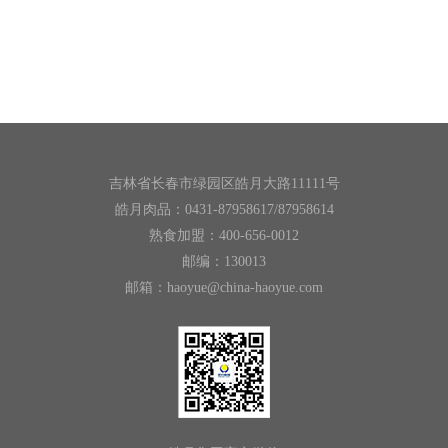
吉林省长春市绿园区皓月大路11111号
皓月肉品：0431-87958617/87958614
熟食加盟：400-656-0012
邮编：130013
邮箱：haoyue@china-haoyue.com