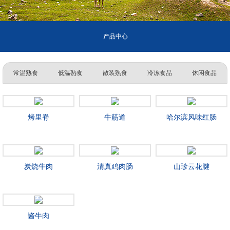
产品中心
常温熟食
低温熟食
散装熟食
冷冻食品
休闲食品
烤里脊
牛筋道
哈尔滨风味红肠
炭烧牛肉
清真鸡肉肠
山珍云花腱
酱牛肉