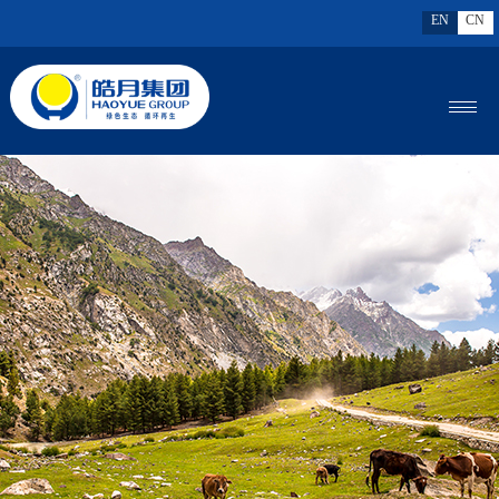
EN
CN
MENU