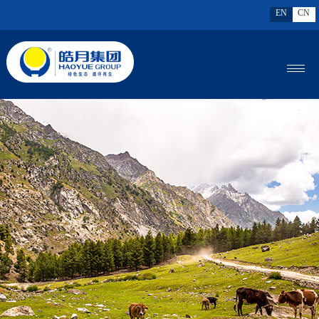
EN
CN
MENU