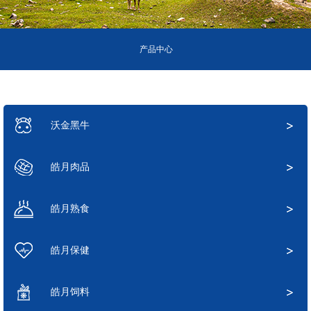
产品中心
沃金黑牛
皓月肉品
皓月熟食
皓月保健
皓月饲料