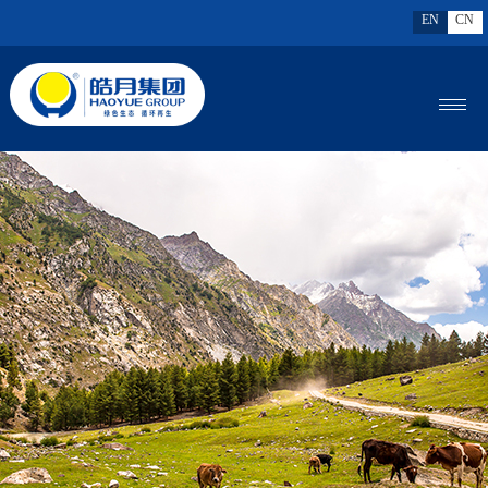
EN
CN
MENU