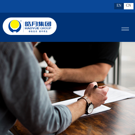
EN
CN
MENU