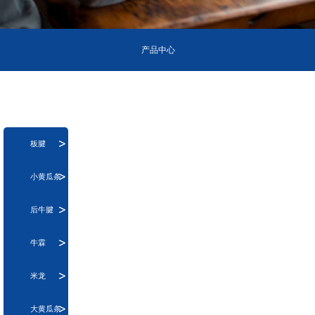
产品中心
板腱
小黄瓜条
后牛腱
牛霖
米龙
大黄瓜条