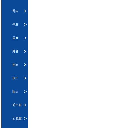
臀肉
牛腩
里脊
外脊
胸肉
腹肉
眼肉
前牛腱
云花腱