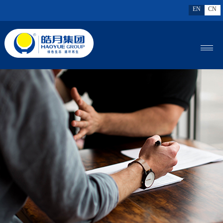
EN
CN
MENU