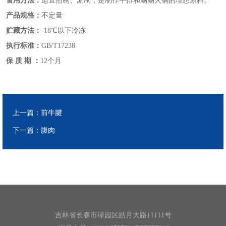
食用方法：
适宜煎制、涮制，是制作牛排和涮涮火锅的理想原料。
产品规格：
不定量
贮藏方法：
-18℃以下冷冻
执行标准：
GB/T17238
保 质 期 ：
12个月
上一篇：
前牛腱
下一篇：
腹肉
吉林省长春市绿园区皓月大路11111号