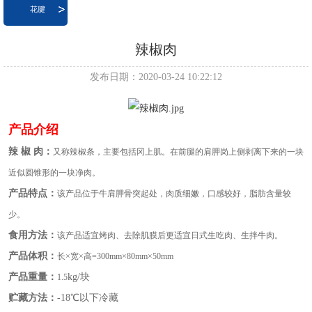
花腱
辣椒肉
发布日期：2020-03-24 10:22:12
产品介绍
辣 椒 肉
：
又称
辣椒条，主要包括冈上肌。在前腿的肩胛岗上侧剥离下来的一块
近似圆锥形的一块净肉
。
产品特点：
该产品位于牛肩胛骨突起处，
肉质细嫩，口感较好，脂肪含量较
少
。
食用方法：
该产品适宜
烤肉、去除肌膜后更适宜日式生吃肉、生拌牛肉
。
产品体积：
长×宽×高
=300mm
×
80mm
×
50mm
产品重量：
kg/块
1.5
贮藏方法：
-18℃以下冷藏