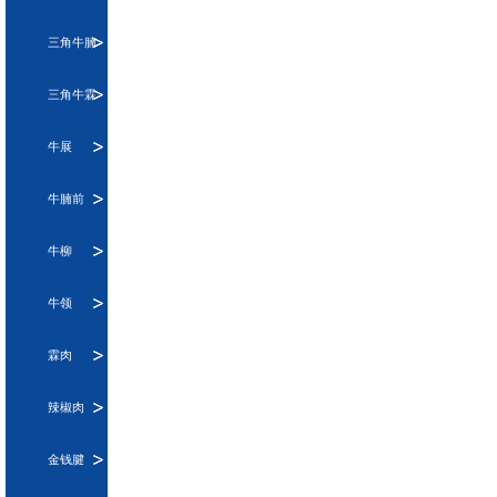
三角牛腩
三角牛霖
牛展
牛腩前
牛柳
牛领
霖肉
辣椒肉
金钱腱