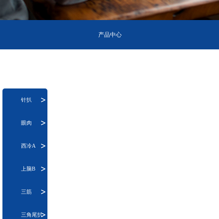
产品中心
针扒
眼肉
西冷A
上脑B
三筋
三角尾扒