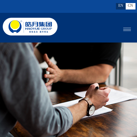
EN
CN
MENU