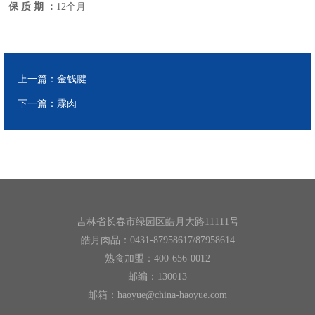
保 质 期 ：
12个月
上一篇：
金钱腱
下一篇：
霖肉
吉林省长春市绿园区皓月大路11111号
皓月肉品：0431-87958617/87958614
熟食加盟：400-656-0012
邮编：130013
邮箱：haoyue@china-haoyue.com