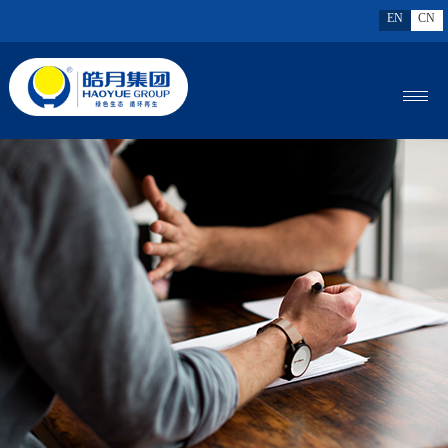
EN
CN
MENU