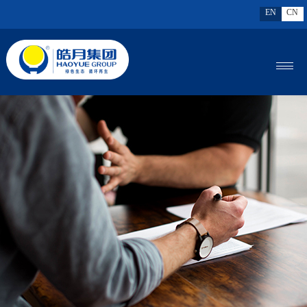
EN
CN
MENU