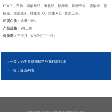
DDGS、石粉、磷酸氢钙、氯化钠、硫酸铜、硫酸亚铁、硫酸锌、硫
酸锰、维生素A、维生素D3、维生素E、膨润土等。
粗蛋白质：
含量≥20%
产品规格：
20kg/袋
保质期：
三个月（6-9月份二个月）
上一篇：
奶牛育成期精料补充料2#1618
下一篇：
返回列表