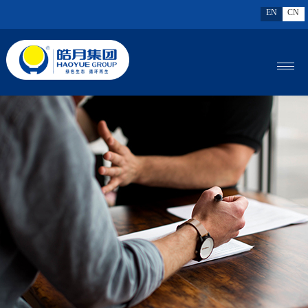
EN
CN
MENU