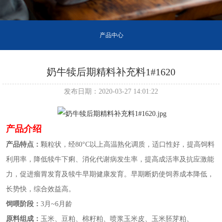
产品中心
奶牛犊后期精料补充料1#1620
发布日期：2020-03-27 14:01:22
产品介绍
产品特点：
颗粒状，经
80°C以上高温熟化调质，适口性好，提高饲料
利用率，降低犊牛下痢、消化代谢病发生率，提高成活率及抗应激能
力，促进瘤胃发育及犊牛早期健康发育。早期断奶使饲养成本降低，
长势快，综合效益高。
饲喂阶段：
3月~6月龄
原料组成：
玉米、豆粕、棉籽粕、喷浆玉米皮、玉米胚芽粕、