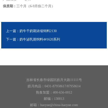
保质期：
三个月（
6-9月份二个月）
上一篇：
奶牛干奶期浓缩饲料2130
下一篇：
奶牛泌乳期饲料4#1620系列
吉林省长春市绿园区皓月大路11111号
皓月肉品：0431-87958617/87958614
熟食加盟：400-656-0012
邮编：130013
邮箱：haoyue@china-haoyue.com