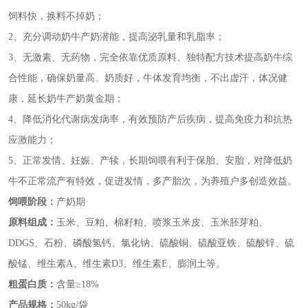
饲料快，换料不掉奶；
2、充分调动奶牛产奶潜能，提高泌乳量和乳脂率；
3、无激素、无药物，完全依靠优质原料、独特配方技术提高奶牛综
合性能，确保奶量高、奶质好，牛体发育均衡，不出虚汗，体况健
康，延长奶牛产奶黄金期；
4、降低消化代谢病发病率，有效预防产后疾病，提高免疫力和抗热
应激能力；
5、正常发情、妊娠、产犊，长期饲喂有利于保胎、安胎，对降低奶
牛不正常流产有特效，促进发情，多产胎次，为养殖户多创造效益。
饲喂阶段：
产奶期
原料组成：
玉米、豆粕、棉籽粕、喷浆玉米皮、玉米胚芽粕、
DDGS、石粉、磷酸氢钙、氯化钠、硫酸铜、硫酸亚铁、硫酸锌、硫
酸锰、维生素A、维生素D3、维生素E、膨润土等。
粗蛋白质：
含量≥
18%
产品规格：
50kg/袋