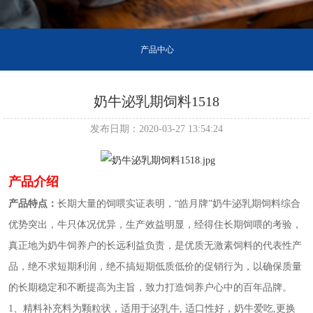
产品中心
奶牛泌乳期饲料1518
发布日期：2020-03-27 13:54:24
产品介绍
产品特点：
长期大量的饲喂实证表明，“皓月牌”奶牛泌乳期饲料综合
优势突出，牛只体况优异，生产效益明显，经得住长期饲喂的考验，
真正地为奶牛饲养户的长远利益负责，是优质无激素饲料的代表性产
品，绝不求短期利润，绝不搞短期低质低价的促销行为，以确保质量
的长期稳定和不断提高为主旨，致力打造饲养户心中的百年品牌。
1、精料补充料为颗粒状，适用于泌乳牛
, 适口性好，奶牛爱吃,更换