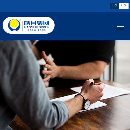
EN
CN
MENU