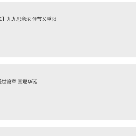
气】九九思亲浓 佳节又重阳
盛世篇章 喜迎华诞