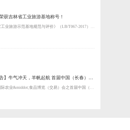
荣获吉林省工业旅游基地称号！
根据《国家工业旅游示范基地规范与评价》（LB/T067-2017），经各市（州）文化和旅游行政部门推荐，吉林省文化和旅游厅组织专家按程序开展综合评定，皓月集团被评为省级工业旅游基地。皓
【活动预告】牛气冲天，羊帆起航 首届中国（长春）牛羊美食
中国长春国际农业&middot;食品博览（交易）会之首届中国（长春）牛羊美食文化节将于2023年8月18日至8月27日在吉林省长春市举行。本次活动由民革吉林省委和皓月集团主办，吉林省工商