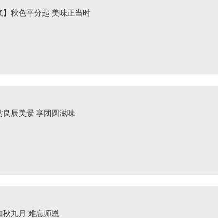
气】秋色平分起 美味正当时
赏良辰美景 享团圆滋味
知秋九月 难忘师恩