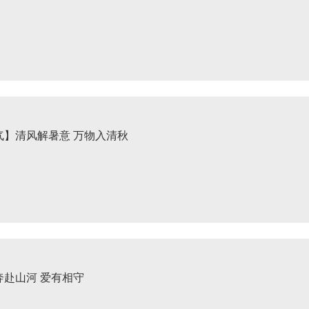
气】清风解暑意 万物入清秋
奔赴山河 爱有相守