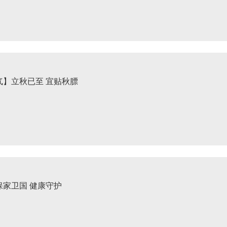
气】立秋已至 宜贴秋膘
保家卫国 健康守护